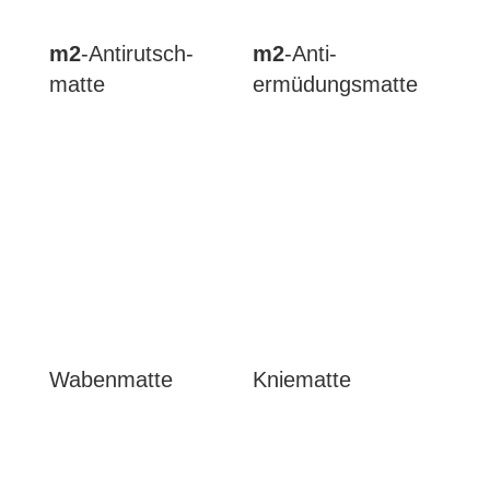
m2
-Anti­rutsch­
m2
-Anti­
matte
ermüdungs­matte
Waben­matte
Kniematte