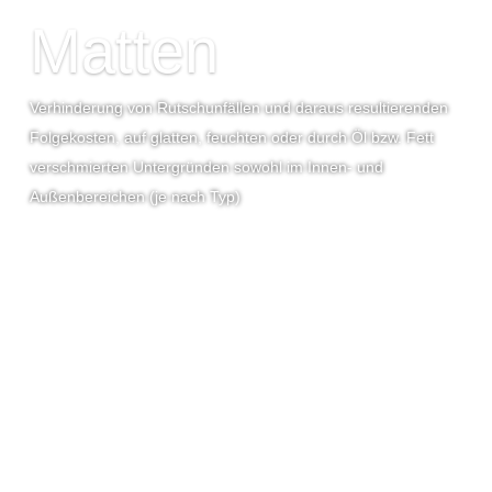
Matten
Verhinderung von Rutschunfällen und daraus resultierenden
Folgekosten, auf glatten, feuchten oder durch Öl bzw. Fett
verschmierten Untergründen sowohl im Innen- und
Außenbereichen (je nach Typ)