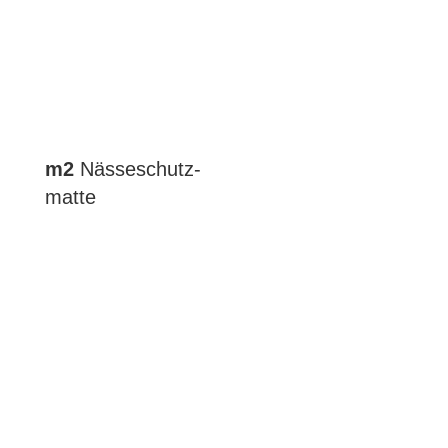
m2
Nässe­schutz­
matte