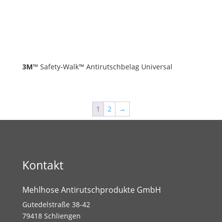
3M
™ Safety-Walk™ Anti­rutsch­belag Universal
1
2
→
Kontakt
Mehlhose Antirutschprodukte GmbH
Gutedelstraße 38-42
79418 Schliengen