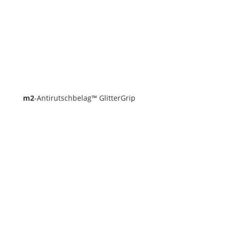
m2
-Antirutschbelag™ GlitterGrip