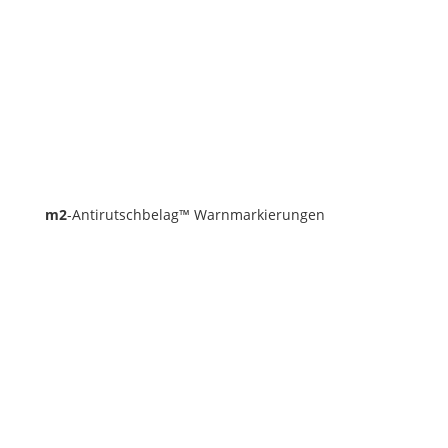
m2
-Antirutschbelag™ Warnmarkierungen