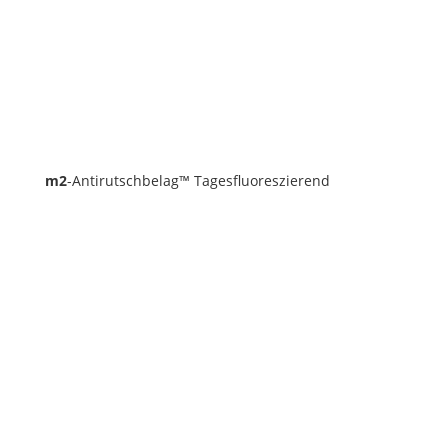
m2
-Antirutschbelag™ Tagesfluoreszierend