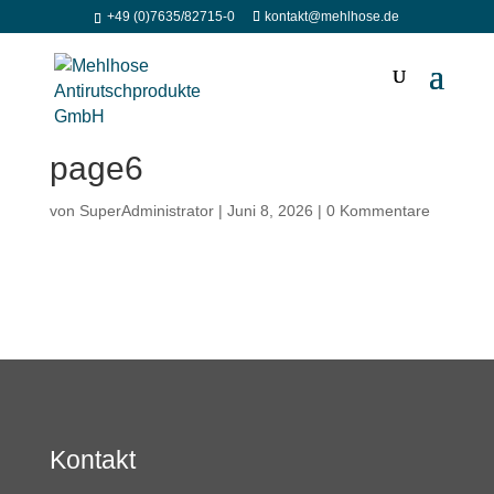
+49 (0)7635/82715-0
kontakt@mehlhose.de
page6
von
SuperAdministrator
|
Juni 8, 2026
|
0 Kommentare
Kontakt