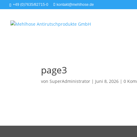
+49 (0)7635/82715-0
kontakt@mehlhose.de
page3
von
SuperAdministrator
|
Juni 8, 2026
|
0 Kom