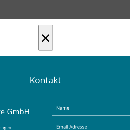
×
Kontakt
kte GmbH
iengen