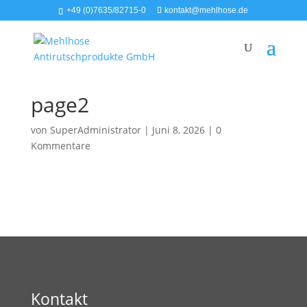
+49 (0)7635/82715-0
kontakt@mehlhose.de
page2
von
SuperAdministrator
|
Juni 8, 2026
|
0
Kommentare
Kontakt