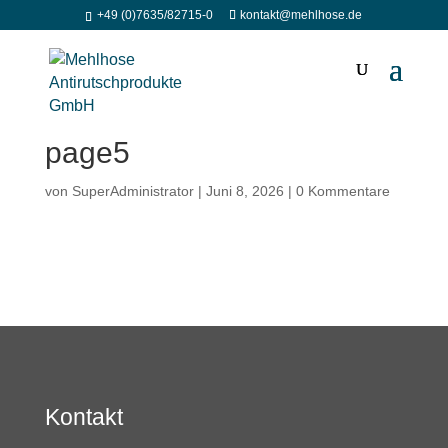
+49 (0)7635/82715-0
kontakt@mehlhose.de
page5
von
SuperAdministrator
|
Juni 8, 2026
|
0 Kommentare
Kontakt