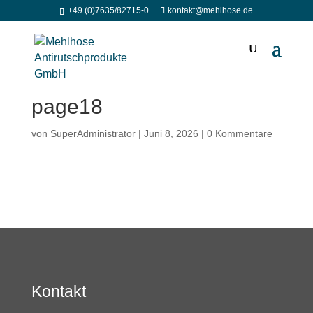
+49 (0)7635/82715-0
kontakt@mehlhose.de
page18
von
SuperAdministrator
|
Juni 8, 2026
|
0 Kommentare
Kontakt